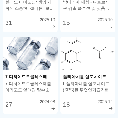
셀레노 아미노산: 생명 과
박테리아 내성 - 니트로세
학의 소중한 "셀레늄" 보석
핀 검출 솔루션 및 맞춤형
셀레노 아미노산은 독특한
공급 항생제 간의 소리 없
2025.10
2025.10
셀레늄-코 ...
는 전쟁에서...
31
15
7-디하이드로콜레스테롤 소개
폴리아네톨 설포네이트 나트륨(SPS)이란 무엇인가요?
7-디하이드로콜레스테롤
I. 폴리아네톨 설포네이트
이라고도 알려진 탈수소 콜
(SPS)란 무엇인가요? 폴리
레스테롤은 몇 가지 독특한
아네톨 설포네이트 나트륨
2024.08
2025.12
특징을 가진 콜레스테롤의
(SPS, CAS 55963-78-5)은
27
16
유도체입니다....
중요한 화학 물질입니다...