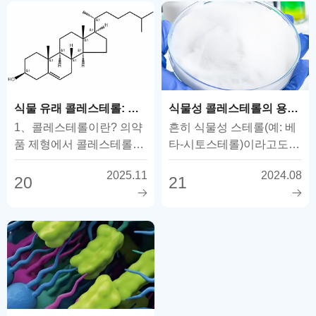
식물 유래 콜레스테롤: 동물성 원료의 한계를 극복하고 의약품 부형제의 새로운 안전 시대를 열다.
식물성 콜레스테롤의 용도는 무엇인가요?
1、콜레스테롤이란? 의약
흔히 식물성 스테롤(예: 베
품 제형에서 콜레스테롤이
타-시토스테롤)이라고도
중요한 이유는 무엇인가
하는 식물 유래 콜레스테롤
2025.11
2024.08
요? Q1: 콜레스테롤의 기
은 다양한 용도로 사용할
20
21
본 정의는 무엇입니까?
수 있습니다.