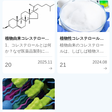
す...
植物由来コレステロール：動物由来の限界を打ち破り、医薬品添加物の安全性の新時代を切り開く
植物性コレステロールの用途は？
1、コレステロールとは何
植物由来のコレステロー
か？なぜ医薬品製剤にお
ルは、しばしば植物ステ
いて重要なのか？ Q1：コ
ロール（β-シトステロー
2025.11
2024.08
レステロールの基本的な
ルなど）と呼ばれ、その
20
21
定義は何ですか？
応用範囲は広い。