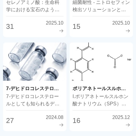
セレノアミノ酸：生命科
細菌耐性 - ニトロセフィン
学における宝石のような
検出ソリューションとカ
「セレン セレノアミノ酸
スタマイズ供給 抗生物質
2025.10
2025.10
は、ユニークなセレンコ...
と耐性菌の静かな戦い
31
15
7-デヒドロコレステロールの紹介
ポリアネトールスルホン酸ナトリウム（SPS）とは何ですか？
7-デヒドロコレステロー
I.ポリアネトールスルホン
ルとしても知られるデヒ
酸ナトリウム（SPS）と
ドロコレステロールは、
は？ ポリアネトールスル
2024.08
2025.12
コレステロールの誘導体
ホン酸ナトリウム
27
16
であり、いくつかのユニ
（SPS、CAS 55963-78-
ークな特徴を持つ。
5）は、重要な化学物質で