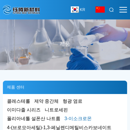
KR
제품
제품 센터
콜레스테롤
제약 중간체
형광 염료
이미다졸 시리즈
니트로세핀
폴리아네톨 설폰산 나트륨
3-이소크로몬
4-(브로모아세틸)-1,3-페닐렌디메틸비스카보네이트