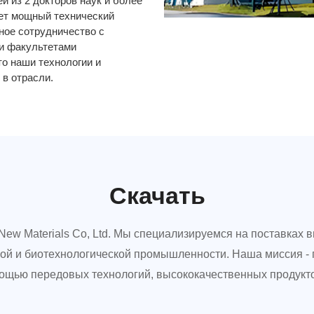
 из 2 докторов наук и более
ает мощный технический
ное сотрудничество с
и факультетами
то наши технологии и
 в отрасли.
Скачать
New Materials Co, Ltd. Мы специализируемся на поставках
ой и биотехнологической промышленности. Наша миссия - п
мощью передовых технологий, высококачественных продукто