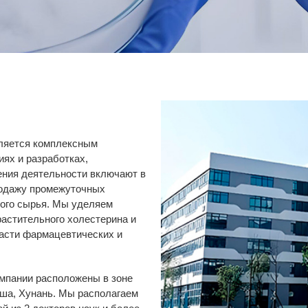
является комплексным
ях и разработках,
ения деятельности включают в
родажу промежуточных
кого сырья. Мы уделяем
растительного холестерина и
ласти фармацевтических и
омпании расположены в зоне
ша, Хунань. Мы располагаем